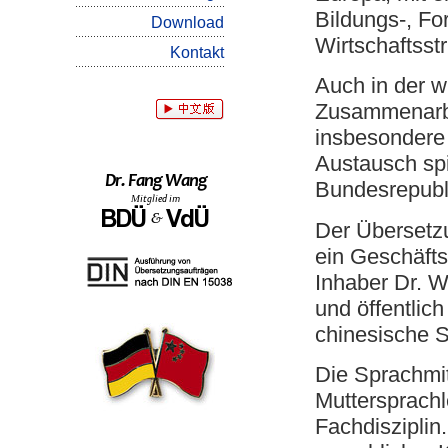
Bildungs-, Fo
Download
Wirtschaftsstr
Kontakt
Auch in der wi
Zusammenarbe
insbesondere
Austausch spi
Bundesrepubl
Der Übersetzu
ein Geschäft
Inhaber Dr. Wa
und öffentlic
chinesische 
Die Sprachmit
Muttersprachl
Fachdisziplin.