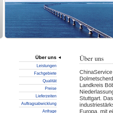
Über uns
Über uns
Leistungen
ChinaService
Fachgebiete
Dolmetscherdi
Qualität
Landkreis Böb
Preise
Niederlassung
Lieferzeiten
Stuttgart. Das
Auftragsabwicklung
industriestär
Europa, mit ei
Anfrage